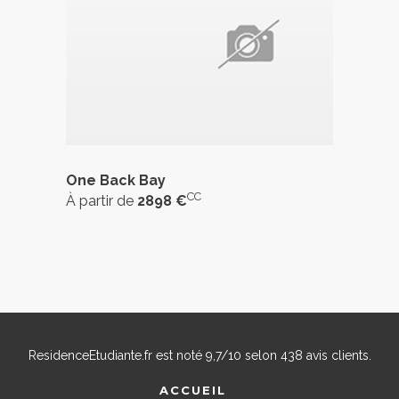
One Back Bay
CC
À partir de
2898 €
ResidenceEtudiante.fr
est noté
9,7
/
10
selon
438
avis clients.
ACCUEIL