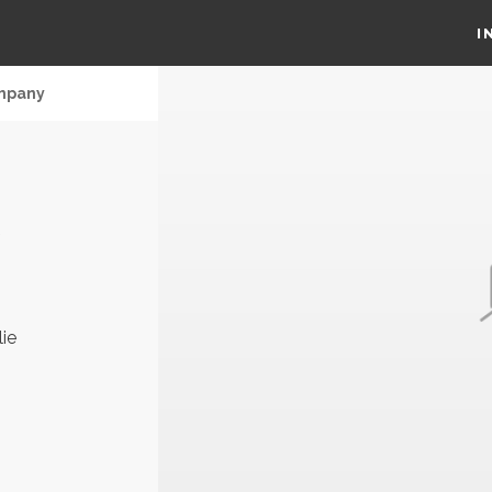
I
ompany
e
ie