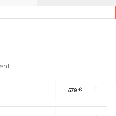
ment
579 €