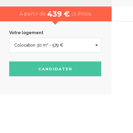
439 €
À partir de
cc /mois
Votre logement
CANDIDATER