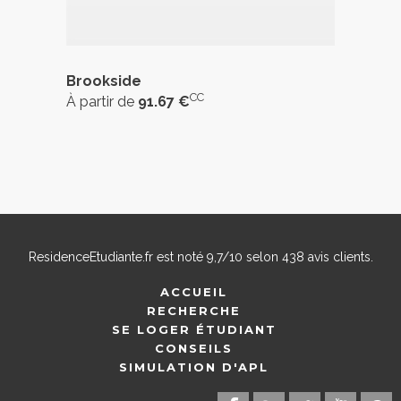
Brookside
CC
À partir de
91.67 €
ResidenceEtudiante.fr
est noté
9,7
/
10
selon
438
avis clients.
ACCUEIL
RECHERCHE
SE LOGER ÉTUDIANT
CONSEILS
SIMULATION D'APL