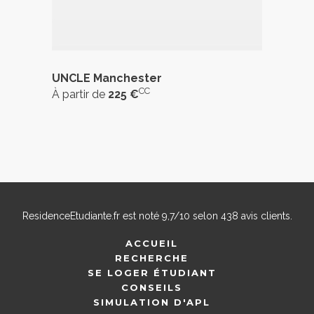
UNCLE Manchester
CC
À partir de
225 €
ResidenceEtudiante.fr
est noté
9,7
/
10
selon
438
avis clients.
ACCUEIL
RECHERCHE
SE LOGER ÉTUDIANT
CONSEILS
SIMULATION D'APL