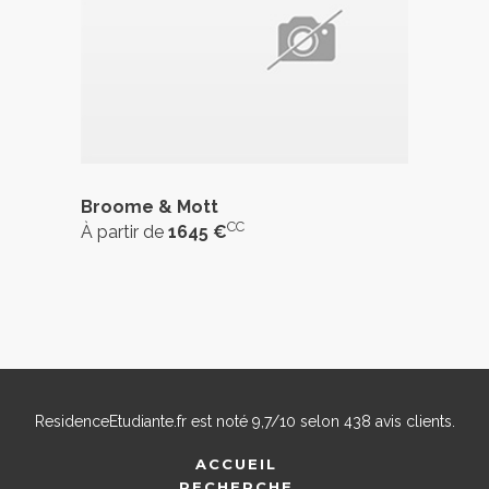
Broome & Mott
CC
À partir de
1645 €
ResidenceEtudiante.fr
est noté
9,7
/
10
selon
438
avis clients.
ACCUEIL
RECHERCHE