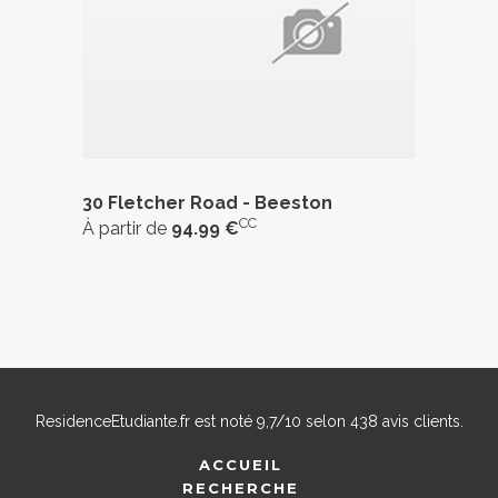
30 Fletcher Road - Beeston
CC
À partir de
94.99 €
ResidenceEtudiante.fr
est noté
9,7
/
10
selon
438
avis clients.
ACCUEIL
RECHERCHE