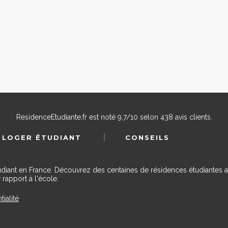
ResidenceEtudiante.fr
est noté
9,7
/
10
selon
438
avis clients.
 LOGER ÉTUDIANT
CONSEILS
udiant en France. Découvrez des centaines de résidences étudiantes a
 rapport à l'école.
tialité