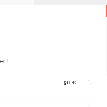
ment
511 €