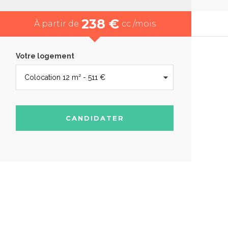
238 €
À partir de
cc /mois
Votre logement
CANDIDATER