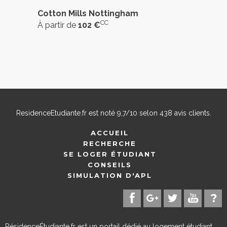
Cotton Mills Nottingham
CC
À partir de
102 €
ResidenceEtudiante.fr
est noté
9,7
/
10
selon
438
avis clients.
ACCUEIL
RECHERCHE
SE LOGER ÉTUDIANT
CONSEILS
SIMULATION D'APL
RésidenceÉtudiante.fr est un portail dédié au logement étudiant