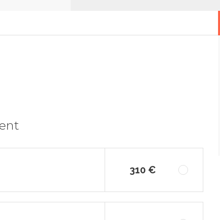
ment
310 €