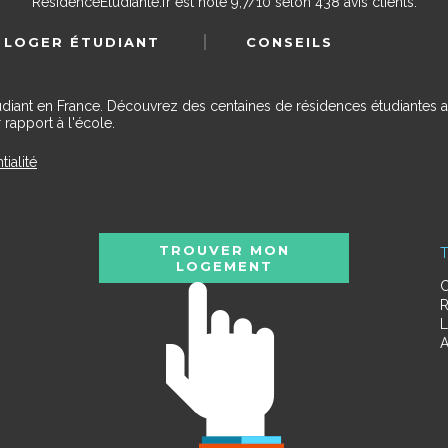
ResidenceEtudiante.fr
est noté
9,7
/
10
selon
438
avis clients.
 LOGER ÉTUDIANT
CONSEILS
udiant en France. Découvrez des centaines de résidences étudiantes a
 rapport à l'école.
tialité
TROUVER MON
T
LOGEMENT
C
R
L
A