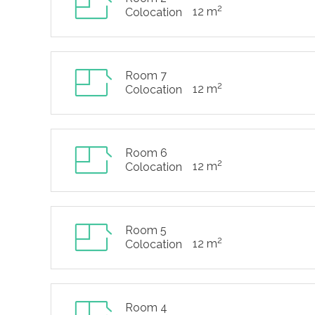
2
12 m
Colocation
Room 7
2
12 m
Colocation
Room 6
2
12 m
Colocation
Room 5
2
12 m
Colocation
Room 4