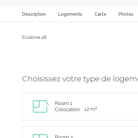
Description
Logements
Carte
Photos
Escalona 48
Choisissez votre type de loge
Room 1
2
12 m
Colocation
Room 2