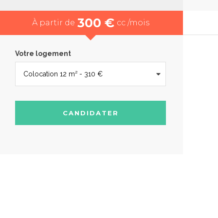
300 €
À partir de
cc /mois
Votre logement
CANDIDATER