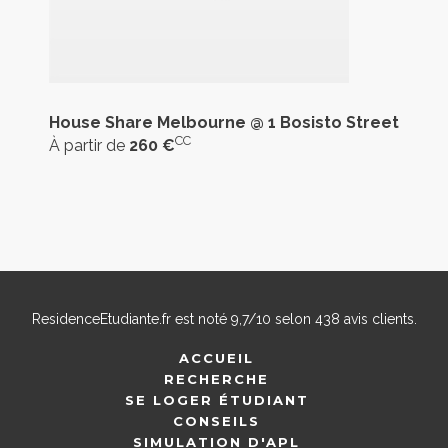
House Share Melbourne @ 1 Bosisto Street
CC
À partir de
260 €
ResidenceEtudiante.fr
est noté
9,7
/
10
selon
438
avis clients.
ACCUEIL
RECHERCHE
SE LOGER ÉTUDIANT
CONSEILS
SIMULATION D'APL