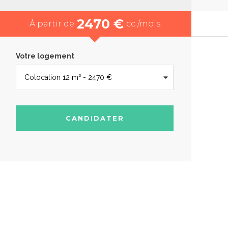
2470 €
À partir de
cc /mois
Votre logement
CANDIDATER