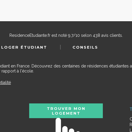
ResidenceEtudiante.fr
est noté
9,7
/
10
selon
438
avis clients.
 LOGER ÉTUDIANT
CONSEILS
udiant en France. Découvrez des centaines de résidences étudiantes a
 rapport à l'école.
tialité
TROUVER MON
T
LOGEMENT
C
R
L