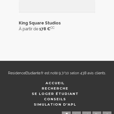
King Square Studios
CC
À partir de
178 €
ResidenceEtudiante.fr
est noté
9,7
/
10
selon
438
avis clients.
ACCUEIL
RECHERCHE
SE LOGER ÉTUDIANT
CONSEILS
SIMULATION D'APL