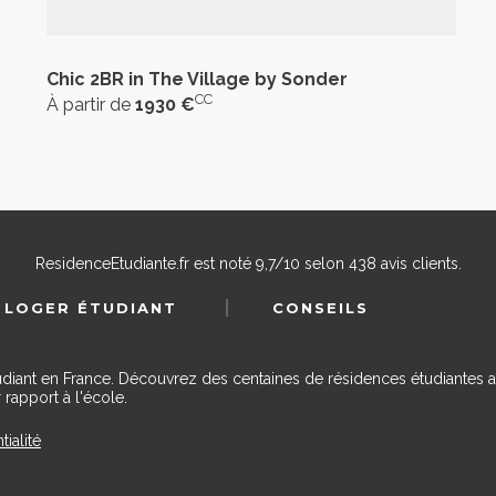
Chic 2BR in The Village by Sonder
CC
À partir de
1930 €
ResidenceEtudiante.fr
est noté
9,7
/
10
selon
438
avis clients.
 LOGER ÉTUDIANT
CONSEILS
udiant en France. Découvrez des centaines de résidences étudiantes a
 rapport à l'école.
tialité