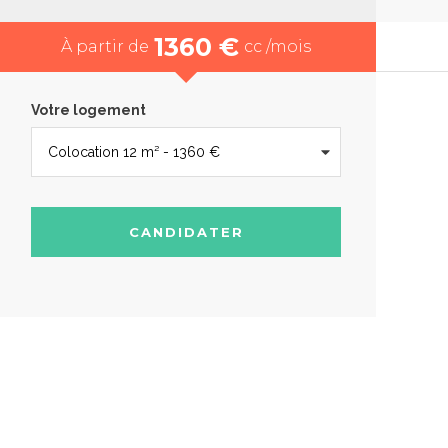
1360 €
À partir de
cc /mois
Votre logement
CANDIDATER