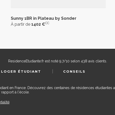
Sunny 1BR in Plateau by Sonder
CC
À partir de
1402 €
ResidenceEtudiante.fr
est noté
9,7
/
10
selon
438
avis clients.
 LOGER ÉTUDIANT
CONSEILS
udiant en France. Découvrez des centaines de résidences étudiantes a
 rapport à l'école.
tialité