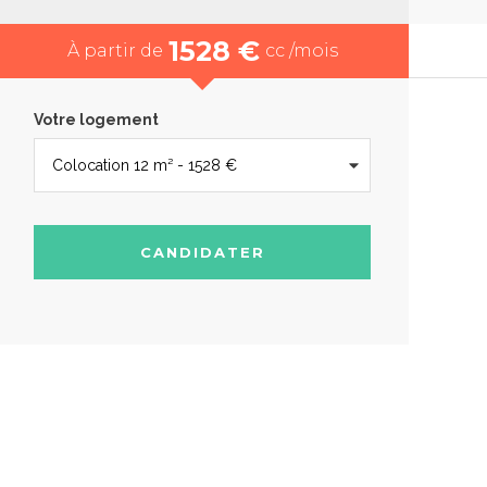
1528 €
À partir de
cc /mois
Votre logement
CANDIDATER