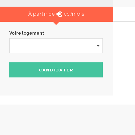
€
À partir de
cc /mois
Votre logement
CANDIDATER