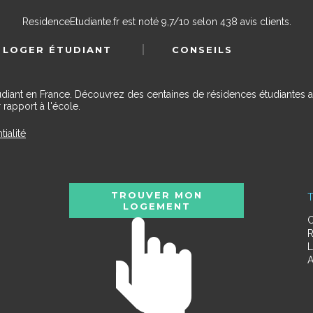
ResidenceEtudiante.fr
est noté
9,7
/
10
selon
438
avis clients.
 LOGER ÉTUDIANT
CONSEILS
udiant en France. Découvrez des centaines de résidences étudiantes a
 rapport à l'école.
tialité
TROUVER MON
T
LOGEMENT
C
R
L
A