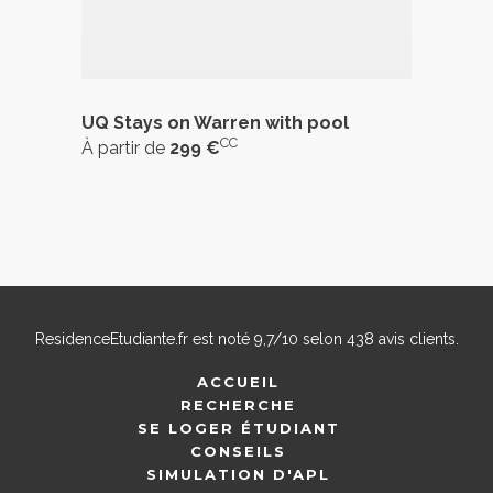
UQ Stays on Warren with pool
CC
À partir de
299 €
ResidenceEtudiante.fr
est noté
9,7
/
10
selon
438
avis clients.
ACCUEIL
RECHERCHE
SE LOGER ÉTUDIANT
CONSEILS
SIMULATION D'APL