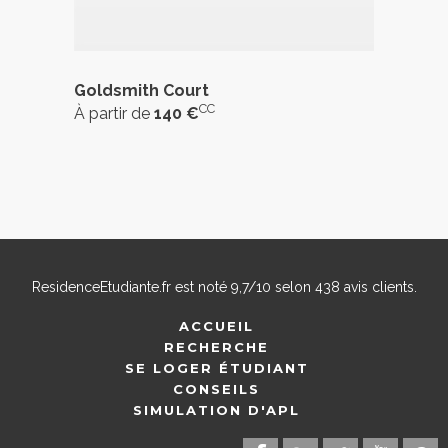
Goldsmith Court
CC
À partir de
140 €
ResidenceEtudiante.fr
est noté
9,7
/
10
selon
438
avis clients.
ACCUEIL
RECHERCHE
SE LOGER ÉTUDIANT
CONSEILS
SIMULATION D'APL