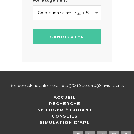
Votre logement
CANDIDATER
ResidenceEtudiante.fr
est noté
9,7
/
10
selon
438
avis clients.
ACCUEIL
RECHERCHE
SE LOGER ÉTUDIANT
CONSEILS
SIMULATION D'APL