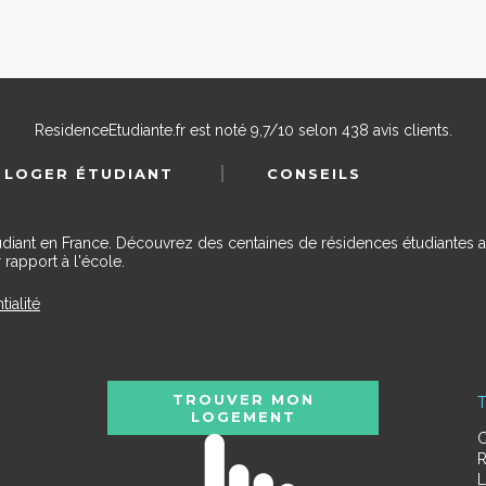
ResidenceEtudiante.fr
est noté
9,7
/
10
selon
438
avis clients.
 LOGER ÉTUDIANT
CONSEILS
udiant en France. Découvrez des centaines de résidences étudiantes a
 rapport à l'école.
tialité
TROUVER MON
T
LOGEMENT
C
R
L