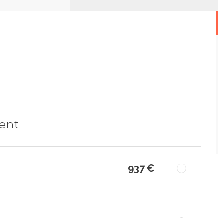
ment
937 €