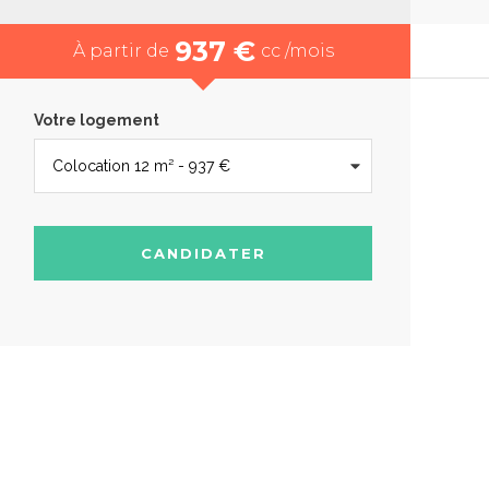
937 €
À partir de
cc /mois
Votre logement
CANDIDATER