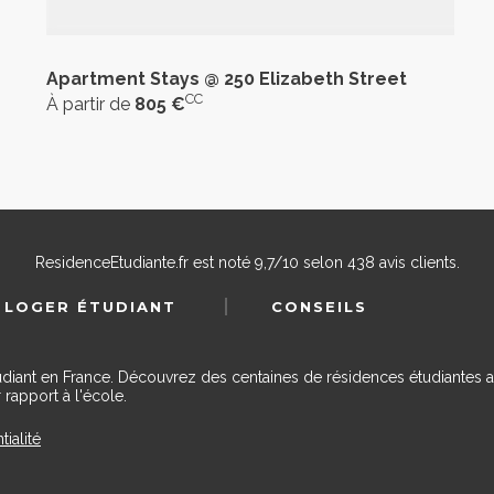
Apartment Stays @ 250 Elizabeth Street
CC
À partir de
805 €
ResidenceEtudiante.fr
est noté
9,7
/
10
selon
438
avis clients.
 LOGER ÉTUDIANT
CONSEILS
udiant en France. Découvrez des centaines de résidences étudiantes a
 rapport à l'école.
tialité