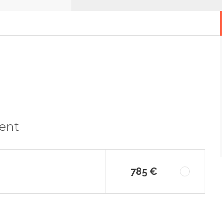
ment
785 €