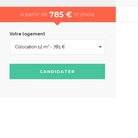
785 €
À partir de
cc /mois
Votre logement
CANDIDATER