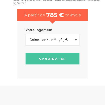
kg/m²/an
785 €
À partir de
cc /mois
Votre logement
CANDIDATER