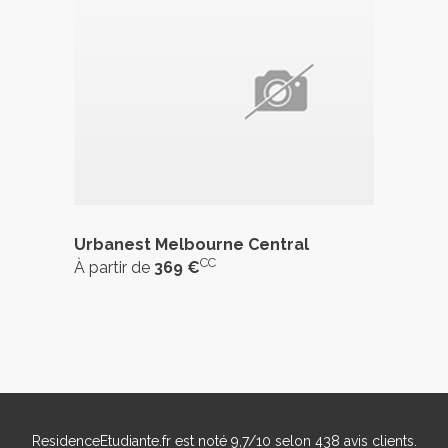
Urbanest Melbourne Central
CC
À partir de
369 €
ResidenceEtudiante.fr
est noté
9,7
/
10
selon
438
avis clients.