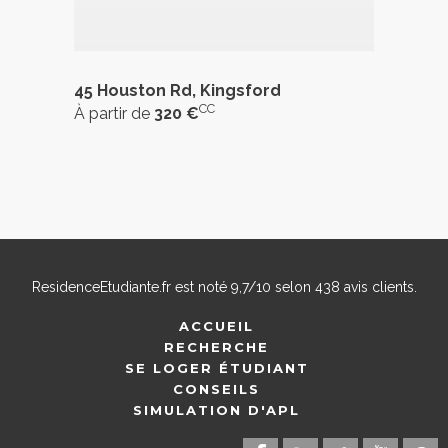
45 Houston Rd, Kingsford
CC
À partir de
320 €
ResidenceEtudiante.fr
est noté
9,7
/
10
selon
438
avis clients.
ACCUEIL
RECHERCHE
SE LOGER ÉTUDIANT
CONSEILS
SIMULATION D'APL