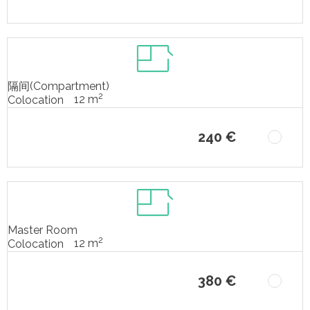
隔间(Compartment)
2
12 m
Colocation
240 €
Master Room
2
12 m
Colocation
380 €