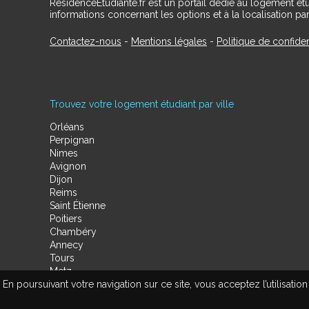
RésidenceÉtudiante.fr est un portail dédié au logement ét
informations concernant les options et à la localisation par
Contactez-nous
-
Mentions légales
-
Politique de confiden
Trouvez votre logement étudiant par ville
Orléans
Perpignan
Nimes
Avignon
Dijon
Reims
Saint Étienne
Poitiers
Chambéry
Annecy
Tours
Metz
En poursuivant votre navigation sur ce site, vous acceptez l’utilisa
Amiens
Limoges