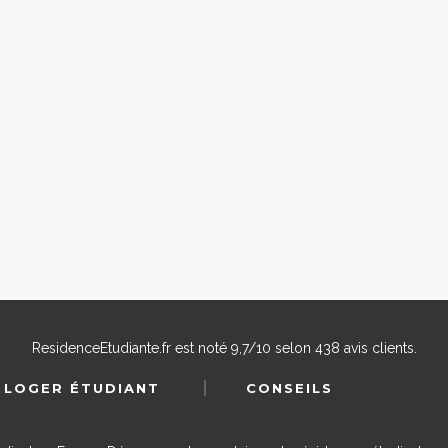
ResidenceEtudiante.fr
est noté
9,7
/
10
selon
438
avis clients.
 LOGER ÉTUDIANT
CONSEILS