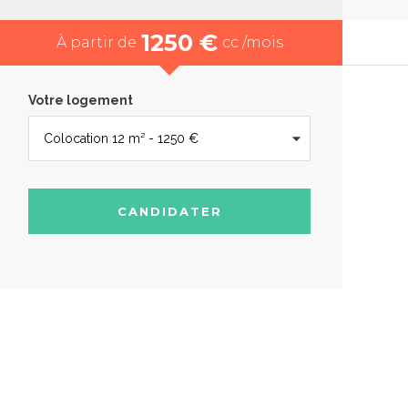
1250 €
À partir de
cc /mois
Votre logement
CANDIDATER