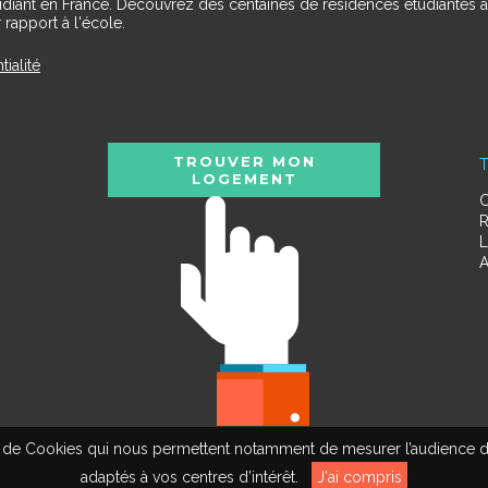
udiant en France. Découvrez des centaines de résidences étudiantes a
 rapport à l'école.
tialité
TROUVER MON
T
LOGEMENT
C
R
L
A
tion de Cookies qui nous permettent notamment de mesurer l’audience d
adaptés à vos centres d’intérêt.
J'ai compris