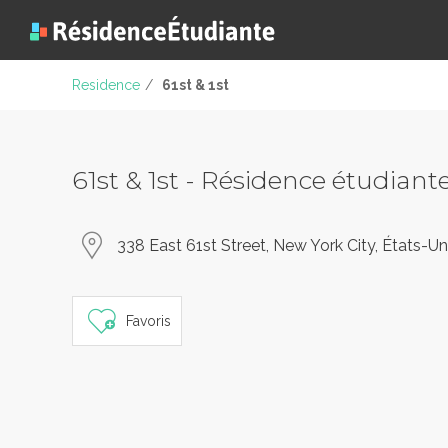
Residence
/
61st & 1st
61st & 1st - Résidence étudiant
338 East 61st Street, New York City, États-Un
Favoris