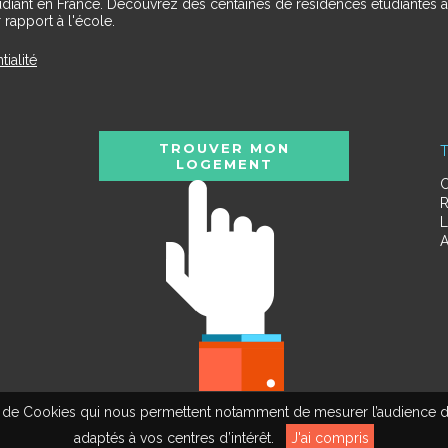
udiant en France. Découvrez des centaines de résidences étudiantes a
 rapport à l'école.
tialité
TROUVER MON
T
LOGEMENT
C
R
L
A
tion de Cookies qui nous permettent notamment de mesurer l’audience d
adaptés à vos centres d’intérêt.
J'ai compris