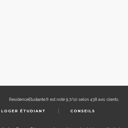
ResidenceEtudiante.fr
est noté
9,7
/
10
selon
438
avis clients.
 LOGER ÉTUDIANT
CONSEILS