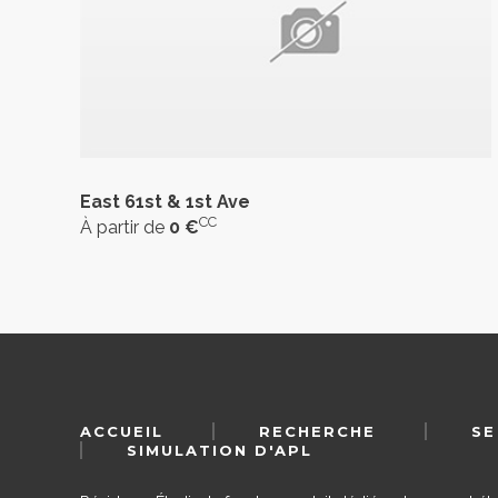
East 61st & 1st Ave
CC
À partir de
0 €
ACCUEIL
RECHERCHE
SE
SIMULATION D'APL