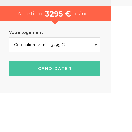
3295 €
À partir de
cc /mois
Votre logement
CANDIDATER