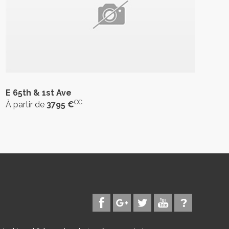
E 65th & 1st Ave
CC
À partir de
3795 €