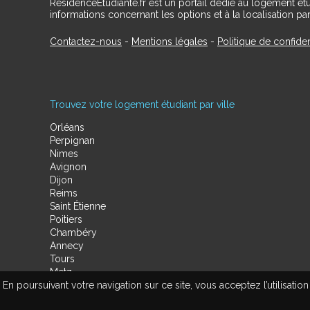
RésidenceÉtudiante.fr est un portail dédié au logement ét
informations concernant les options et à la localisation par
Contactez-nous
-
Mentions légales
-
Politique de confiden
Trouvez votre logement étudiant par ville
Orléans
Perpignan
Nimes
Avignon
Dijon
Reims
Saint Étienne
Poitiers
Chambéry
Annecy
Tours
Metz
En poursuivant votre navigation sur ce site, vous acceptez l’utilisa
Amiens
Limoges