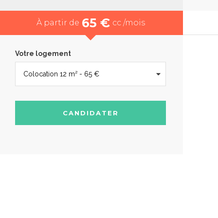
65 €
À partir de
cc /mois
Votre logement
CANDIDATER