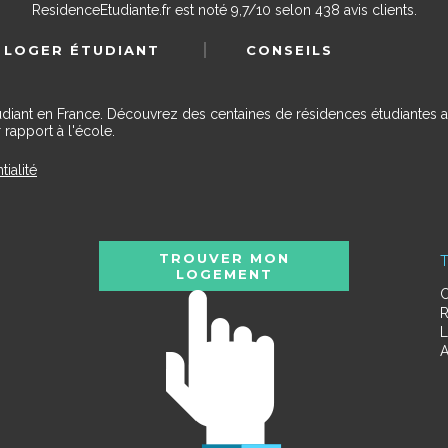
ResidenceEtudiante.fr
est noté
9,7
/
10
selon
438
avis clients.
 LOGER ÉTUDIANT
CONSEILS
udiant en France. Découvrez des centaines de résidences étudiantes a
 rapport à l'école.
tialité
TROUVER MON
T
LOGEMENT
C
R
L
A