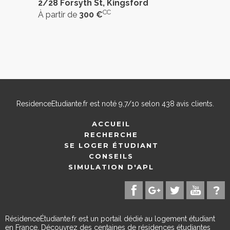
2/28 Forsyth St, Kingsford
CC
À partir de
300 €
ResidenceEtudiante.fr
est noté
9,7
/
10
selon
438
avis clients.
ACCUEIL
RECHERCHE
SE LOGER ÉTUDIANT
CONSEILS
SIMULATION D'APL
RésidenceÉtudiante.fr est un portail dédié au logement étudiant
en France. Découvrez des centaines de résidences étudiantes