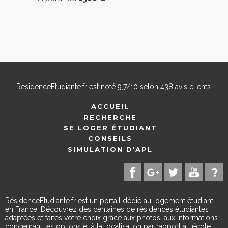
ResidenceEtudiante.fr
est noté
9,7
/
10
selon
438
avis clients.
ACCUEIL
RECHERCHE
SE LOGER ÉTUDIANT
CONSEILS
SIMULATION D'APL
RésidenceÉtudiante.fr est un portail dédié au logement étudiant
en France. Découvrez des centaines de résidences étudiantes
adaptées et faites votre choix grâce aux photos, aux informations
concernant les options et à la localisation par rapport à l'école.