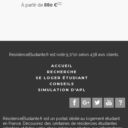
CC
À partir de
880 €
ResidenceEtudiante.fr
est noté
9,7
/
10
selon
438
avis clients.
ACCUEIL
RECHERCHE
SE LOGER ÉTUDIANT
CONSEILS
SIMULATION D'APL
RésidenceÉtudiante.fr est un portail dédié au logement étudiant
en France. Découvrez des centaines de résidences étudiantes