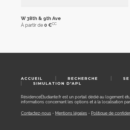
W 38th & 9th Ave
CC
À partir de
0 €
ACCUEIL
RECHERCHE
SE
SIMULATION D'APL
RésidenceÉtudiante.fr est un portail dédié au logement ét
informations concernant les options et à la localisation par
Contactez-nous
-
Mentions légales
-
Politique de confiden