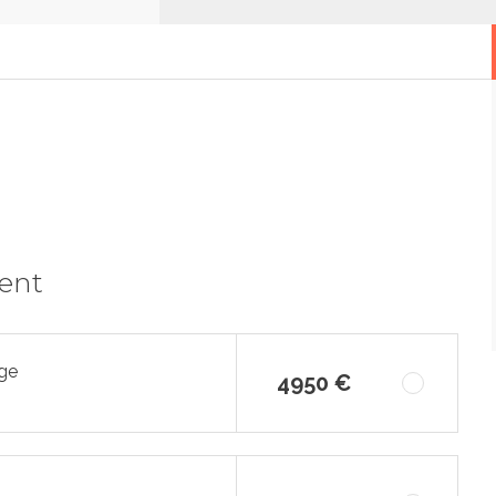
ment
rge
4950 €