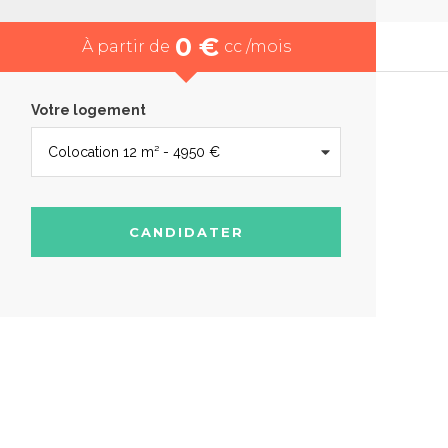
0 €
À partir de
cc /mois
Votre logement
CANDIDATER