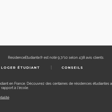
ResidenceEtudiante.fr
est noté
9,7
/
10
selon
438
avis clients.
 LOGER ÉTUDIANT
CONSEILS
udiant en France. Découvrez des centaines de résidences étudiantes a
 rapport à l'école.
tialité