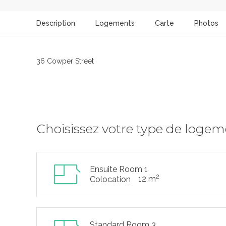
Description
Logements
Carte
Photos
36 Cowper Street
Choisissez votre type de loge
Ensuite Room 1
2
12 m
Colocation
Standard Room 3