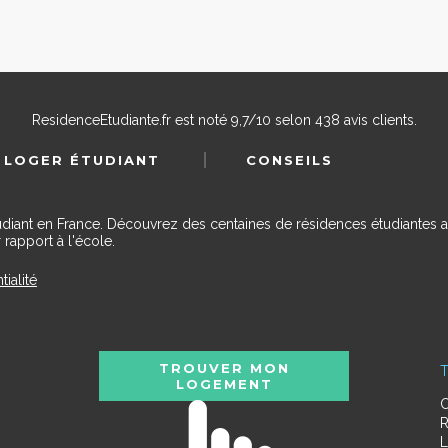
ResidenceEtudiante.fr
est noté
9,7
/
10
selon
438
avis clients.
 LOGER ÉTUDIANT
CONSEILS
udiant en France. Découvrez des centaines de résidences étudiantes a
 rapport à l'école.
tialité
TROUVER MON
T
LOGEMENT
C
R
L