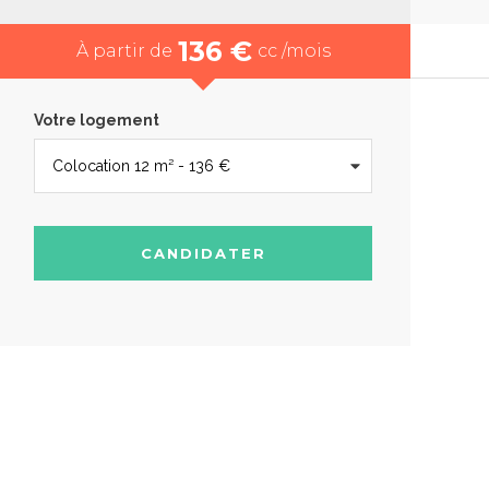
136 €
À partir de
cc /mois
Votre logement
CANDIDATER