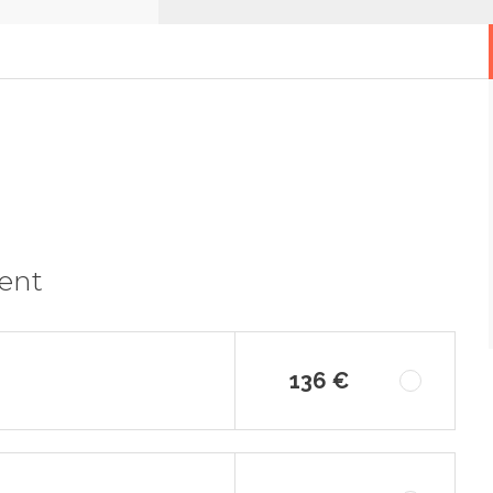
ment
136 €