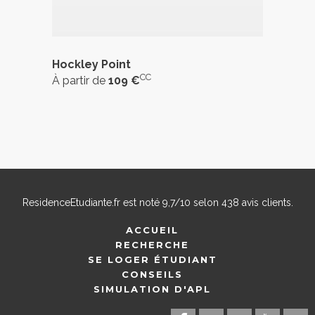
Hockley Point
CC
À partir de
109 €
ResidenceEtudiante.fr
est noté
9,7
/
10
selon
438
avis clients.
ACCUEIL
RECHERCHE
SE LOGER ÉTUDIANT
CONSEILS
SIMULATION D'APL