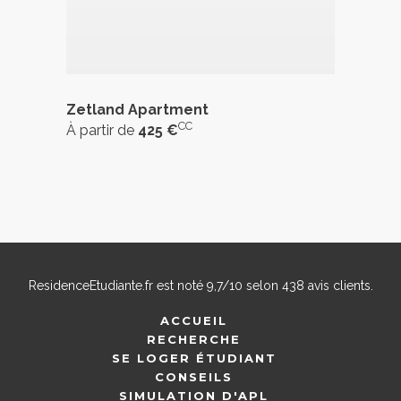
Zetland Apartment
CC
À partir de
425 €
ResidenceEtudiante.fr
est noté
9,7
/
10
selon
438
avis clients.
ACCUEIL
RECHERCHE
SE LOGER ÉTUDIANT
CONSEILS
SIMULATION D'APL