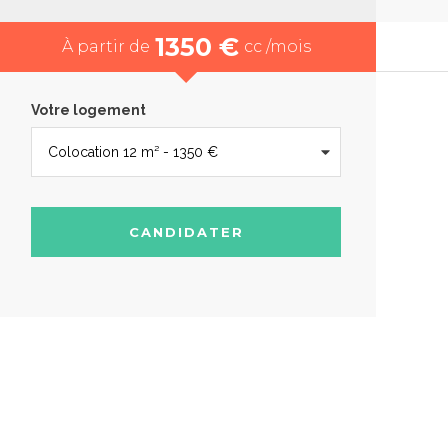
1350 €
À partir de
cc /mois
Votre logement
CANDIDATER