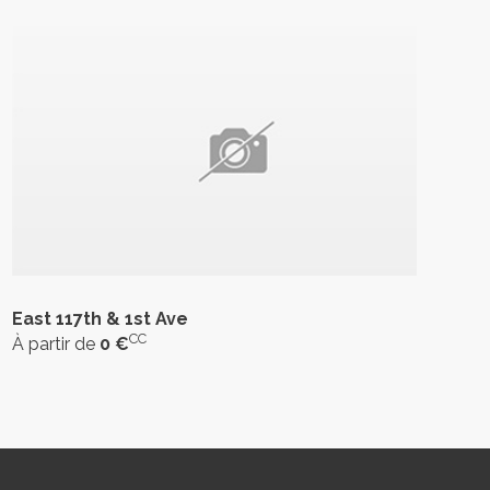
East 117th & 1st Ave
CC
À partir de
0 €