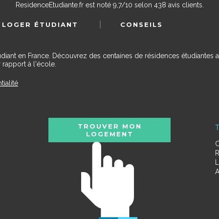
ResidenceEtudiante.fr
est noté
9,7
/
10
selon
438
avis clients.
 LOGER ÉTUDIANT
CONSEILS
udiant en France. Découvrez des centaines de résidences étudiantes a
 rapport à l'école.
tialité
TROUVER MON
T
LOGEMENT
C
R
L
A