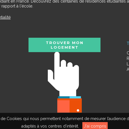
udiant en France. Découvrez des centaines de résidences étudiantes a
 rapport à l'école.
tialité
TROUVER MON
T
LOGEMENT
C
R
L
A
tion de Cookies qui nous permettent notamment de mesurer l’audience d
adaptés à vos centres d’intérêt.
J'ai compris