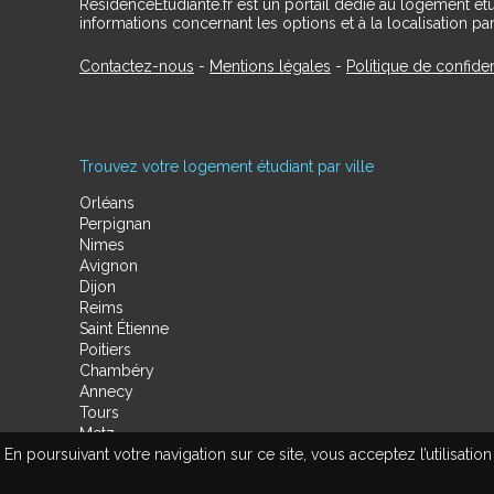
RésidenceÉtudiante.fr est un portail dédié au logement ét
informations concernant les options et à la localisation par
Contactez-nous
-
Mentions légales
-
Politique de confiden
Trouvez votre logement étudiant par ville
Orléans
Perpignan
Nimes
Avignon
Dijon
Reims
Saint Étienne
Poitiers
Chambéry
Annecy
Tours
Metz
En poursuivant votre navigation sur ce site, vous acceptez l’utilisa
Amiens
Limoges