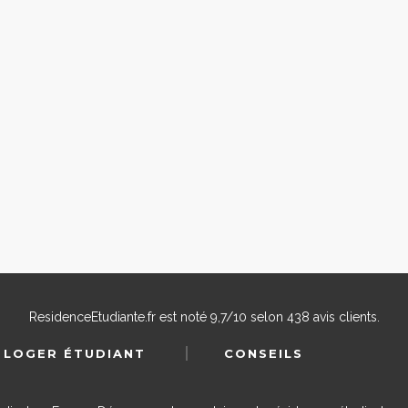
ResidenceEtudiante.fr
est noté
9,7
/
10
selon
438
avis clients.
 LOGER ÉTUDIANT
CONSEILS