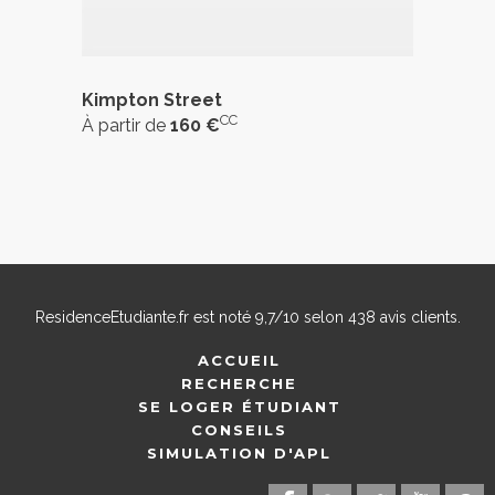
Kimpton Street
CC
À partir de
160 €
ResidenceEtudiante.fr
est noté
9,7
/
10
selon
438
avis clients.
ACCUEIL
RECHERCHE
SE LOGER ÉTUDIANT
CONSEILS
SIMULATION D'APL