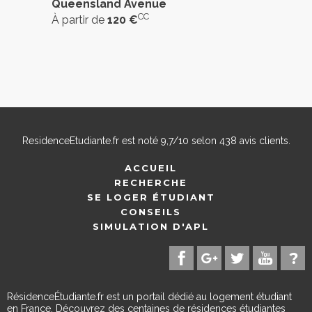
Queensland Avenue
CC
À partir de
120 €
ResidenceEtudiante.fr
est noté
9,7
/
10
selon
438
avis clients.
ACCUEIL
RECHERCHE
SE LOGER ÉTUDIANT
CONSEILS
SIMULATION D'APL
RésidenceÉtudiante.fr est un portail dédié au logement étudiant
en France. Découvrez des centaines de résidences étudiantes