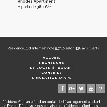
Rhodes Apartment
CC
À partir de
380 €
ResidenceEtudiante.fr
est noté
9,7
/
10
selon
438
avis clients.
ACCUEIL
RECHERCHE
SE LOGER ÉTUDIANT
CONSEILS
SIMULATION D'APL
RésidenceÉtudiante.fr est un portail dédié au logement étudiant
en France. Découvrez des centaines de résidences étudiantes