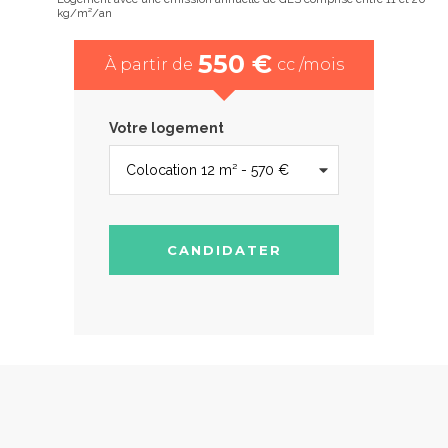
kg/m²/an
550 €
À partir de
cc /mois
Votre logement
CANDIDATER