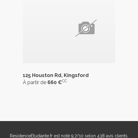
125 Houston Rd, Kingsford
CC
À partir de
660 €
ResidenceEtudiante.fr
est noté
9,7
/
10
selon
438
avis clients.