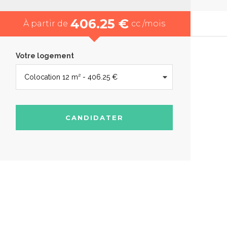
406.25 €
À partir de
cc /mois
Votre logement
CANDIDATER