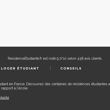
ResidenceEtudiante.fr
est noté
9,7
/
10
selon
438
avis clients.
 LOGER ÉTUDIANT
CONSEILS
udiant en France. Découvrez des centaines de résidences étudiantes a
 rapport à l'école.
tialité