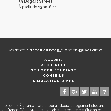
59 Bogart Street
CC
À partir de
1300 €
ResidenceEtudiante.fr
est noté
9,7
/
10
selon
438
avis clients.
ACCUEIL
RECHERCHE
SE LOGER ÉTUDIANT
CONSEILS
SIMULATION D'APL
RésidenceÉtudiante.fr est un portail dédié au logement étudiant
en France. Découvrez des centaines de résidences étudiantes