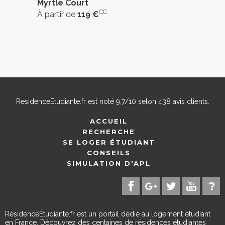
Myrtle Court
CC
À partir de
119 €
ResidenceEtudiante.fr
est noté
9,7
/
10
selon
438
avis clients.
ACCUEIL
RECHERCHE
SE LOGER ÉTUDIANT
CONSEILS
SIMULATION D'APL
RésidenceÉtudiante.fr est un portail dédié au logement étudiant
en France. Découvrez des centaines de résidences étudiantes