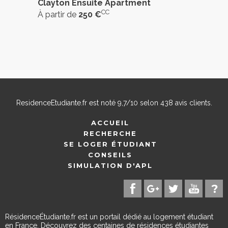
Clayton Ensuite Apartment
CC
À partir de
250 €
ResidenceEtudiante.fr
est noté
9,7
/
10
selon
438
avis clients.
ACCUEIL
RECHERCHE
SE LOGER ÉTUDIANT
CONSEILS
SIMULATION D'APL
RésidenceÉtudiante.fr est un portail dédié au logement étudiant
en France. Découvrez des centaines de résidences étudiantes