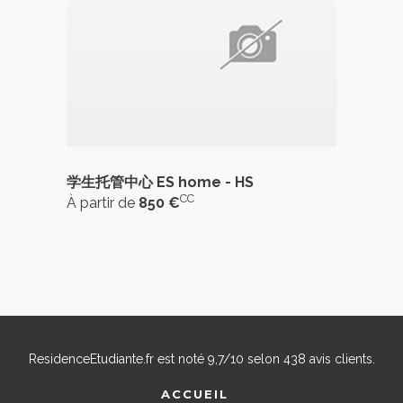
学生托管中心 ES home - HS
CC
À partir de
850 €
ResidenceEtudiante.fr
est noté
9,7
/
10
selon
438
avis clients.
ACCUEIL