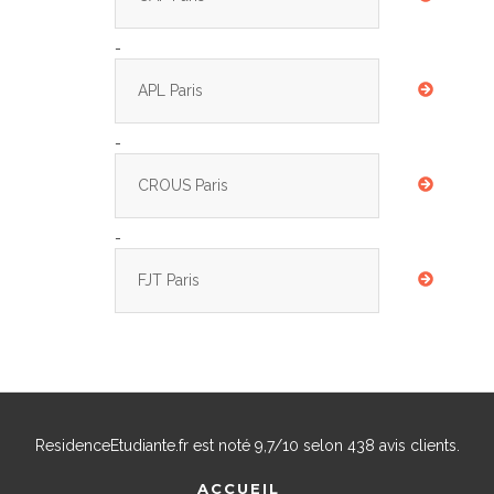
-
APL Paris
-
CROUS Paris
-
FJT Paris
ResidenceEtudiante.fr
est noté
9,7
/
10
selon
438
avis clients.
ACCUEIL