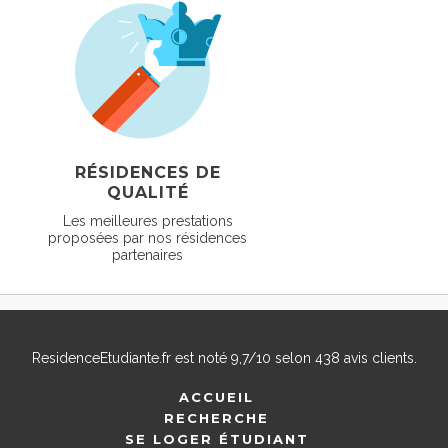
RÉSIDENCES DE
QUALITÉ
Les meilleures prestations
proposées par nos résidences
partenaires
ResidenceEtudiante.fr
est noté
9,7
/
10
selon
438
avis clients.
ACCUEIL
RECHERCHE
SE LOGER ÉTUDIANT