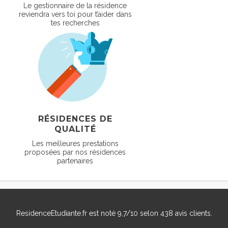
Le gestionnaire de la résidence
reviendra vers toi pour t’aider dans
tes recherches
RÉSIDENCES DE
QUALITÉ
Les meilleures prestations
proposées par nos résidences
partenaires
ResidenceEtudiante.fr
est noté
9,7
/
10
selon
438
avis clients.