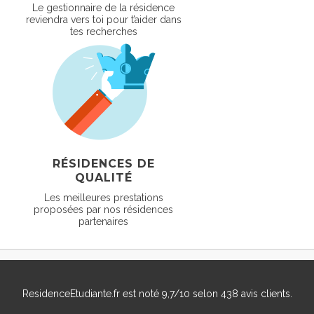
Le gestionnaire de la résidence
reviendra vers toi pour t’aider dans
tes recherches
RÉSIDENCES DE
QUALITÉ
Les meilleures prestations
proposées par nos résidences
partenaires
ResidenceEtudiante.fr
est noté
9,7
/
10
selon
438
avis clients.