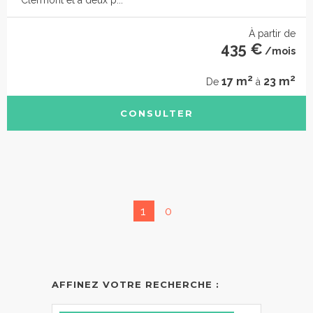
Clermont et à deux p...
À partir de
435 €
/mois
2
2
17 m
23 m
De
à
CONSULTER
1
0
AFFINEZ VOTRE RECHERCHE :