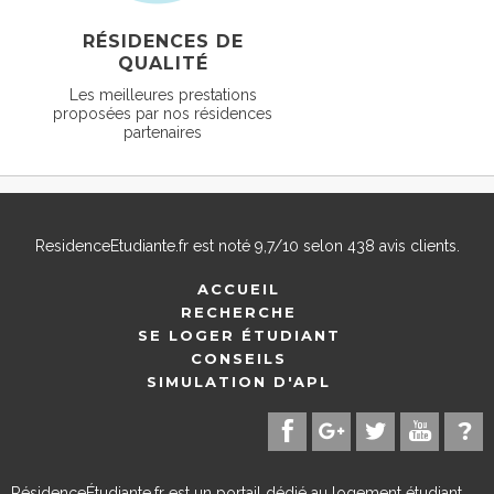
RÉSIDENCES DE
QUALITÉ
Les meilleures prestations
proposées par nos résidences
partenaires
ResidenceEtudiante.fr
est noté
9,7
/
10
selon
438
avis clients.
ACCUEIL
RECHERCHE
SE LOGER ÉTUDIANT
CONSEILS
SIMULATION D'APL
RésidenceÉtudiante.fr est un portail dédié au logement étudiant