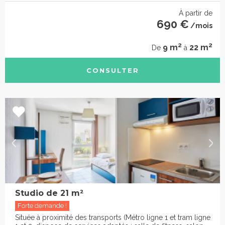
À partir de
690 €
/mois
2
2
9 m
22 m
De
à
CONSULTER
Studio de 21 m²
Forte demande !
Située à proximité des transports (Métro ligne 1 et tram ligne