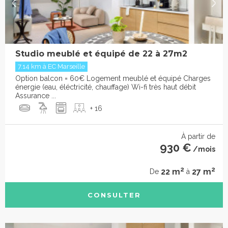
Studio meublé et équipé de 22 à 27m2
7.14 km à EC Marseille
Option balcon = 60€ Logement meublé et équipé Charges
énergie (eau, éléctricité, chauffage) Wi-fi très haut débit
Assurance ...
+ 16
À partir de
930 €
/mois
2
2
22 m
27 m
De
à
CONSULTER