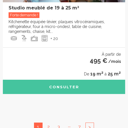
Studio meublé de 19 à 25 m²
Forte demande !
Kitchenette équipée (évier, plaques vitrocéramiques,
réfrigérateur, four à micro-ondes), table de cuisine,
rangements, chaise, kit...
+ 20
À partir de
495 €
/mois
2
2
19 m
25 m
De
à
CONSULTER
...
1
2
3
7
>