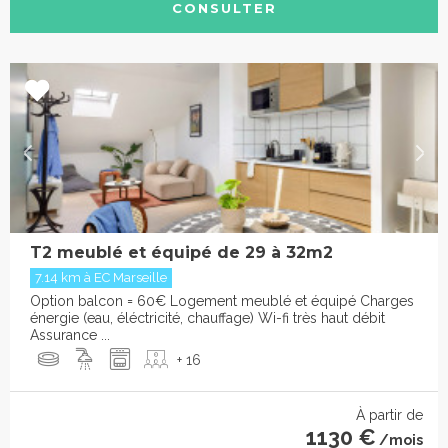
CONSULTER
T2 meublé et équipé de 29 à 32m2
7.14 km à EC Marseille
Option balcon = 60€ Logement meublé et équipé Charges
énergie (eau, éléctricité, chauffage) Wi-fi très haut débit
Assurance ...
+ 16
À partir de
1130 €
/mois