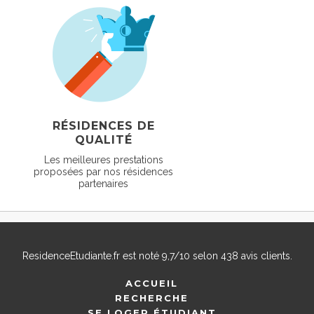
RÉSIDENCES DE
QUALITÉ
Les meilleures prestations
proposées par nos résidences
partenaires
ResidenceEtudiante.fr
est noté
9,7
/
10
selon
438
avis clients.
ACCUEIL
RECHERCHE
SE LOGER ÉTUDIANT