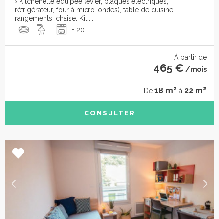
› Kitchenette équipée (évier, plaques électriques,
réfrigérateur, four à micro-ondes), table de cuisine,
rangements, chaise. Kit ...
+ 20
À partir de
465 €
/mois
2
2
18 m
22 m
De
à
CONSULTER