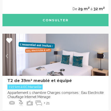
2
2
29 m
32 m
De
à
CONSULTER
T2 de 39m² meublé et équipé
7.27 km à EC Marseille
Appartement 1 chambre Charges comprises : Eau Electricité
Chauffage Internet Ménage
+ 21