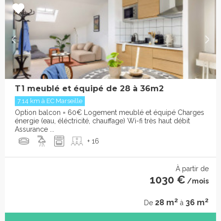
T1 meublé et équipé de 28 à 36m2
7.14 km à EC Marseille
Option balcon = 60€ Logement meublé et équipé Charges
énergie (eau, éléctricité, chauffage) Wi-fi très haut débit
Assurance ...
+ 16
À partir de
1030 €
/mois
2
2
28 m
36 m
De
à