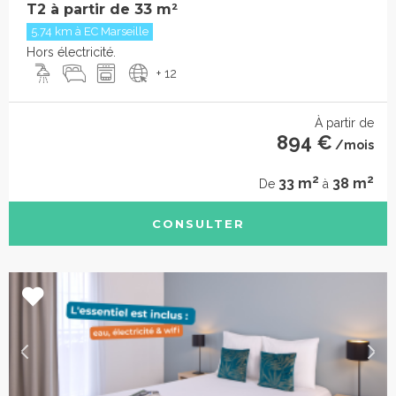
T2 à partir de 33 m²
5.74 km à EC Marseille
Hors électricité.
+ 12
À partir de
894 €
/mois
2
2
33 m
38 m
De
à
CONSULTER