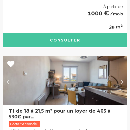
À partir de
1000 €
/mois
2
39 m
CONSULTER
T1 de 18 à 21,5 m² pour un loyer de 465 à
530€ par...
Forte demande !