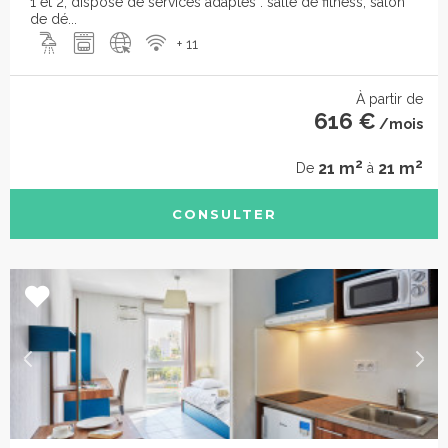
1 et 2, dispose de services adaptés : salle de fitness, salon
de dé...
+ 11
À partir de
616 €
/mois
2
2
21 m
21 m
De
à
CONSULTER