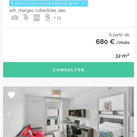
8.46 km à Cours privé Esquirol Santé - T...
wifi, charges collectives, eau
+ 13
À partir de
680 €
/mois
2
32 m
CONSULTER