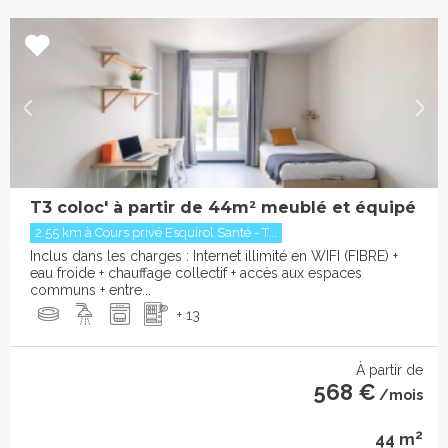
T3 coloc' à partir de 44m² meublé et équipé
2.55 km à Cours privé Esquirol Santé - T...
Inclus dans les charges : Internet illimité en WIFI (FIBRE) +
eau froide + chauffage collectif + accès aux espaces
communs + entre...
+ 13
À partir de
568 €
/mois
2
44 m