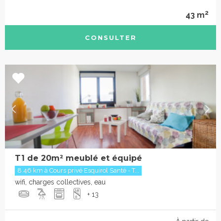
2
43 m
CONSULTER
T1 de 20m² meublé et équipé
8.46 km à Cours privé Esquirol Santé - T...
wifi, charges collectives, eau
+ 13