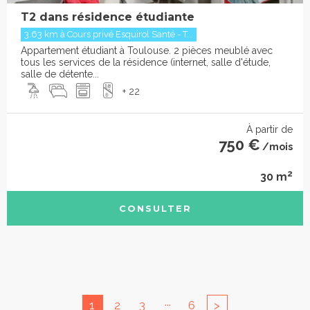
T2 dans résidence étudiante
3.63 km à Cours privé Esquirol Santé - T...
Appartement étudiant à Toulouse. 2 pièces meublé avec
tous les services de la résidence (internet, salle d'étude,
salle de détente...
+ 22
À partir de
750 €
/mois
2
30 m
CONSULTER
...
1
2
3
6
>