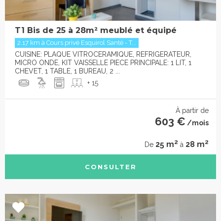
T1 Bis de 25 à 28m² meublé et équipé
2.17 km à Cours privé Esquirol Santé - T...
CUISINE: PLAQUE VITROCERAMIQUE, REFRIGERATEUR,
MICRO ONDE, KIT VAISSELLE PIECE PRINCIPALE: 1 LIT, 1
CHEVET, 1 TABLE, 1 BUREAU, 2 ...
+ 15
À partir de
603 €
/mois
2
2
25 m
28 m
De
à
CONSULTER