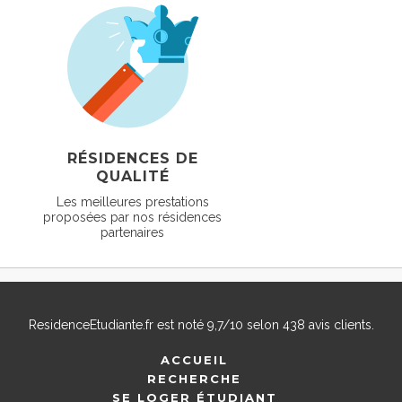
RÉSIDENCES DE
QUALITÉ
Les meilleures prestations
proposées par nos résidences
partenaires
ResidenceEtudiante.fr
est noté
9,7
/
10
selon
438
avis clients.
ACCUEIL
RECHERCHE
SE LOGER ÉTUDIANT