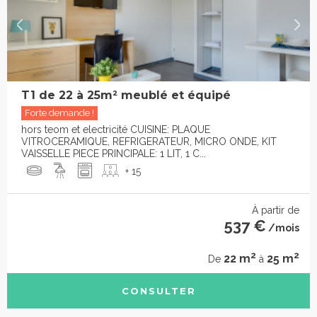
T1 de 22 à 25m² meublé et équipé
Forte demande !
hors teom et electricité CUISINE: PLAQUE
VITROCERAMIQUE, REFRIGERATEUR, MICRO ONDE, KIT
VAISSELLE PIECE PRINCIPALE: 1 LIT, 1 C...
+ 15
À partir de
537 €
/mois
2
2
22 m
25 m
De
à
CONSULTER