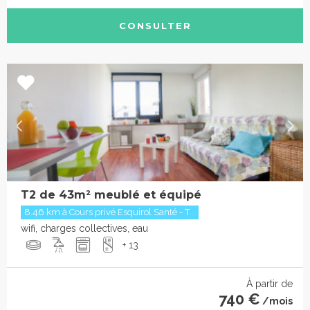
CONSULTER
T2 de 43m² meublé et équipé
8.46 km à Cours privé Esquirol Santé - T...
wifi, charges collectives, eau
+ 13
À partir de
740 €
/mois